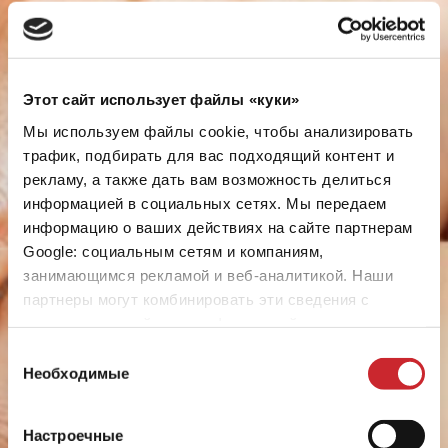
Этот сайт использует файлы «куки»
Мы используем файлы cookie, чтобы анализировать
трафик, подбирать для вас подходящий контент и
рекламу, а также дать вам возможность делиться
информацией в социальных сетях. Мы передаем
информацию о ваших действиях на сайте партнерам
Google: социальным сетям и компаниям,
занимающимся рекламой и веб-аналитикой. Наши
партнеры могут комбинировать эти сведения с
предоставленной вами информацией, а также
данными, которые они получили при использовании
Выбор
вами их сервисов.
Необходимые
согласия
Настроечные